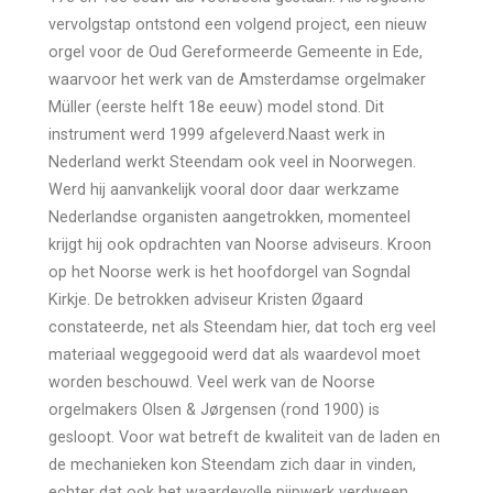
vervolgstap ontstond een volgend project, een nieuw
orgel voor de Oud Gereformeerde Gemeente in Ede,
waarvoor het werk van de Amsterdamse orgelmaker
Müller (eerste helft 18e eeuw) model stond. Dit
instrument werd 1999 afgeleverd.Naast werk in
Nederland werkt Steendam ook veel in Noorwegen.
Werd hij aanvankelijk vooral door daar werkzame
Nederlandse organisten aangetrokken, momenteel
krijgt hij ook opdrachten van Noorse adviseurs. Kroon
op het Noorse werk is het hoofdorgel van Sogndal
Kirkje. De betrokken adviseur Kristen Øgaard
constateerde, net als Steendam hier, dat toch erg veel
materiaal weggegooid werd dat als waardevol moet
worden beschouwd. Veel werk van de Noorse
orgelmakers Olsen & Jørgensen (rond 1900) is
gesloopt. Voor wat betreft de kwaliteit van de laden en
de mechanieken kon Steendam zich daar in vinden,
echter dat ook het waardevolle pijpwerk verdween,