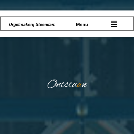
Orgelmakerij Steendam
Menu
O
n
t
s
t
a
a
n