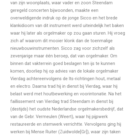
van zijn woonplaats, waar vader en zoon Steendam
geregeld concerten bijwoonden, maakte een
overweldigende indruk op de jonge Sicco en het brede
klankidioom van dit instrument werd uiteindelijk het baken
waar hij later als orgelmaker op zou gaan sturen. Hij vroeg
zich af waarom dit mooier klonk dan de toenmalige
nieuwbouwinstrumenten. Sicco zag voor zichzelf als
zevenjarige maar één beroep, dat van orgelmaker. Om
binnen dat vakterrein goed beslagen ten ijs te kunnen
komen, doorliep hij op advies van de lokale orgelmaker
Vierdag achtereenvolgens de lts-richtingen hout, metaal
en electro. Daarna trad hij in dienst bij Vierdag, waar hij
belast werd met houtbewerking en voorintonatie. Na het
faillissement van Vierdag trad Steendam in dienst bij
(destijds) het oudste Nederlandse orgelmakersbedrijf, dat
van de Gebr. Vermeulen (Weert), waar hij pijpwerk
restaureerde en stemwerk verrichtte. Vervolgens ging hij
werken bij Mense Ruiter (Zuidwolde[Gr]), waar zijn taken