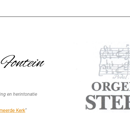
Fontein
ing en herintonatie
rmeerde Kerk
“