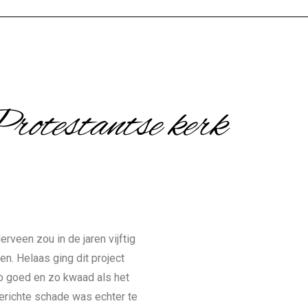
rotestantse kerk
rveen zou in de jaren vijftig
n. Helaas ging dit project
o goed en zo kwaad als het
erichte schade was echter te