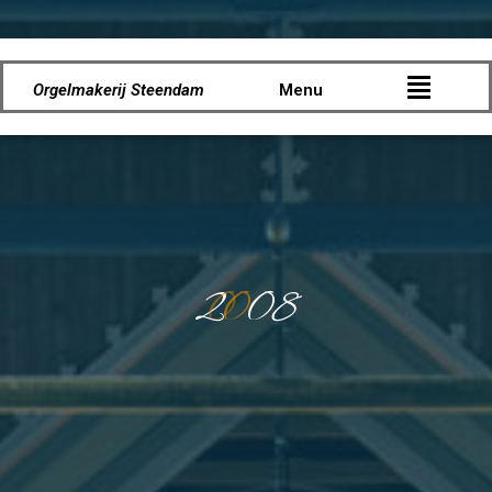
Orgelmakerij Steendam
Menu
2
0
0
0
8