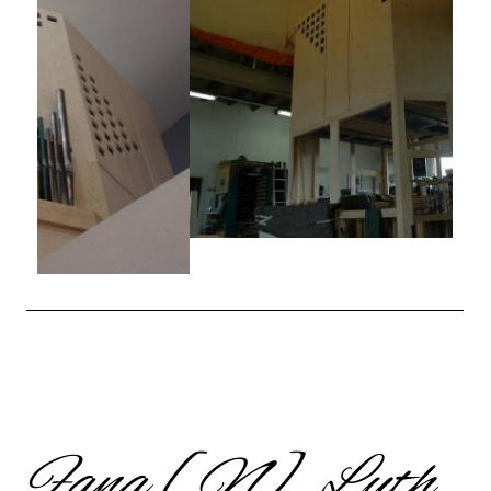
Fana [N], Luth.