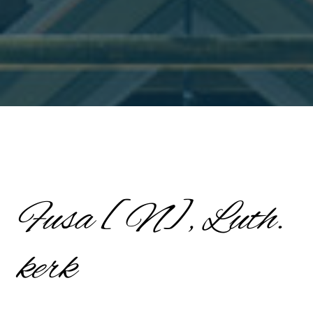
Fusa [N], Luth.
kerk