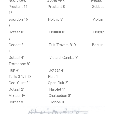
Hoofdwerk Bovenwerk Pedaal
Prestant 16’ Prestant 8’ Subbas
16’
Bourdon 16’ Holpijp 8’ Violon
8’
Octaaf 8’ Holfluit 8’ Holpijp
8’
Gedact 8’ Fluit Travers 8’ D Bazuin
16’
Octaaf 4’ Viola di Gamba 8’
Trombone 8’
Fluit 4’ Octaaf 4’
Terts 3 1/5’ D Fluit 4’
Ged. Quint 3’ Open Fluit 2’
Octaaf 2’ Flajolet 1’
Mixtuur IV Chalcodion 8’
Cornet V Hoboe 8’
Fagot 16’