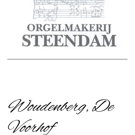
Trompet 8’
Woudenberg, De
Voorhof