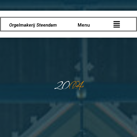
Orgelmakerij Steendam
Menu
2
0
0
0
4